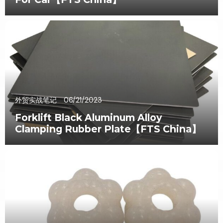
外贸实战笔记
06/21/2023
Forklift Black Aluminum Alloy
Clamping Rubber Plate【FTS China】