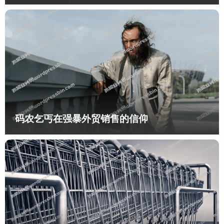
码农乞丐在强暴外贸销售的信仰