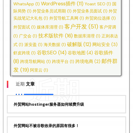
WordPress插件
(11)
WhatsApp
(1)
Yoast SEO
(1)
国
际局势
(1)
外贸业务员试用期
(1)
外贸业务员面试
(1)
外贸
实战笔记大礼包
(1)
外贸导航工具网
(1)
外贸岗位选择
(1)
客户开发
(51)
外贸面试
(1)
媒体库清理
(1)
客户背调
技术版软件
(16)
(1)
广交会
(1)
数据库清理
(1)
正则表达
破解版
(12)
网站安全
(3)
式
(1)
派安盈
(1)
海关数据
(1)
谷歌SEO
(14)
谷歌插件
谷歌地图
(4)
虾皮跨境
(1)
邮件群
(8)
跨境电商
(2)
跨境导航网站
(1)
跨境平台
(1)
发
(19)
阿里云
(1)
近期
近期
文章
外贸网站hostinger服务器如何续费升级
外贸网站不被谷歌收录的原因有很多！