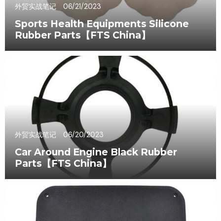
外贸实战笔记
06/21/2023
Sports Health Equipments Silicone
Rubber Parts【FTS China】
外贸实战笔记
06/20/2023
Car Around Engine Black Rubber
Parts【FTS China】