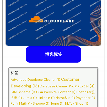
博客标签
标签
Customer
Advanced Database Cleaner
(1)
Developing
(13)
Excel
(4)
Database Cleaner Pro
(1)
FAQ Schema
(1)
GSA Website Contact
(1)
Hostinger服
务器
(1)
Jumia
(1)
LinkedIn
(1)
NameSilo
(1)
Payoneer
(1)
Rank Math
(1)
Shopee
(1)
Temu
(1)
TikTok Shop
(1)