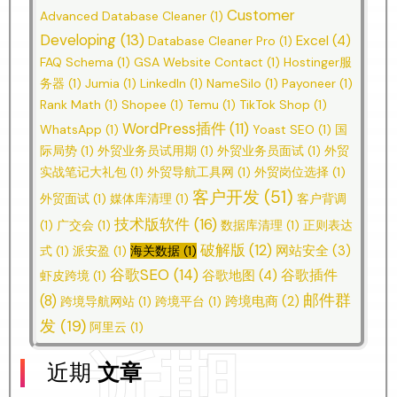
Customer
Advanced Database Cleaner
(1)
Developing
(13)
Excel
(4)
Database Cleaner Pro
(1)
FAQ Schema
(1)
GSA Website Contact
(1)
Hostinger服
务器
(1)
Jumia
(1)
LinkedIn
(1)
NameSilo
(1)
Payoneer
(1)
Rank Math
(1)
Shopee
(1)
Temu
(1)
TikTok Shop
(1)
WordPress插件
(11)
WhatsApp
(1)
Yoast SEO
(1)
国
际局势
(1)
外贸业务员试用期
(1)
外贸业务员面试
(1)
外贸
实战笔记大礼包
(1)
外贸导航工具网
(1)
外贸岗位选择
(1)
客户开发
(51)
外贸面试
(1)
媒体库清理
(1)
客户背调
技术版软件
(16)
(1)
广交会
(1)
数据库清理
(1)
正则表达
破解版
(12)
网站安全
(3)
式
(1)
派安盈
(1)
海关数据
(1)
谷歌SEO
(14)
谷歌插件
谷歌地图
(4)
虾皮跨境
(1)
邮件群
(8)
跨境电商
(2)
跨境导航网站
(1)
跨境平台
(1)
发
(19)
阿里云
(1)
近期
近期
文章