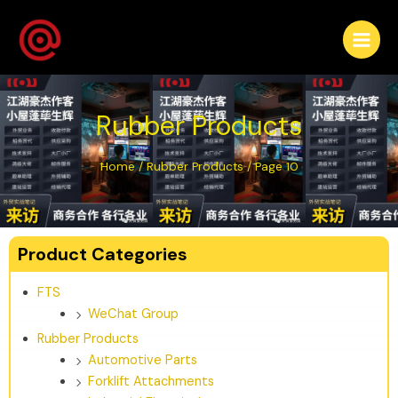
Rubber Products
Home
/
Rubber Products
/ Page 10
Product Categories
FTS
WeChat Group
Rubber Products
Automotive Parts
Forklift Attachments