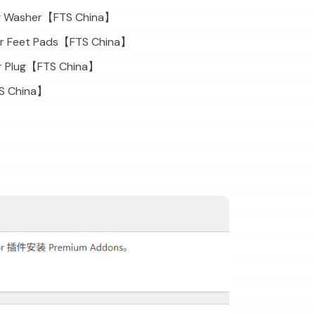
ating Washer【FTS China】
er Feet Pads【FTS China】
r Plug【FTS China】
TS China】