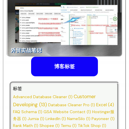
博客标签
标签
Customer
Advanced Database Cleaner
(1)
Developing
(13)
Excel
(4)
Database Cleaner Pro
(1)
FAQ Schema
(1)
GSA Website Contact
(1)
Hostinger服
务器
(1)
Jumia
(1)
LinkedIn
(1)
NameSilo
(1)
Payoneer
(1)
Rank Math
(1)
Shopee
(1)
Temu
(1)
TikTok Shop
(1)