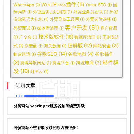
WordPress插件
(11)
WhatsApp
(1)
Yoast SEO
(1)
国
际局势
(1)
外贸业务员试用期
(1)
外贸业务员面试
(1)
外贸
实战笔记大礼包
(1)
外贸导航工具网
(1)
外贸岗位选择
(1)
客户开发
(51)
外贸面试
(1)
媒体库清理
(1)
客户背调
技术版软件
(16)
(1)
广交会
(1)
数据库清理
(1)
正则表达
破解版
(12)
网站安全
(3)
式
(1)
派安盈
(1)
海关数据
(1)
谷歌SEO
(14)
谷歌插件
谷歌地图
(4)
虾皮跨境
(1)
邮件群
(8)
跨境电商
(2)
跨境导航网站
(1)
跨境平台
(1)
发
(19)
阿里云
(1)
近期
近期
文章
外贸网站hostinger服务器如何续费升级
外贸网站不被谷歌收录的原因有很多！